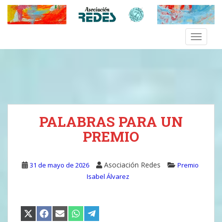
S
k
i
TOGGLE
p
t
o
m
a
i
n
PALABRAS PARA UN
c
o
PREMIO
n
t
e
Asociación Redes
31 de mayo de 2026
Premio
n
Isabel Álvarez
t
COMPARTIR
COMPARTIR
COMPARTIR
COMPARTIR
COMPARTIR
EN
EN
EN
EN
EN