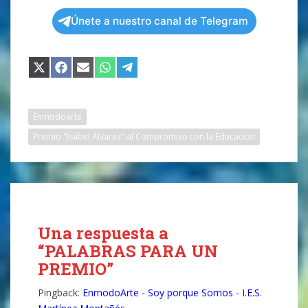
Únete a nuestro canal de Telegram
COMPARTIR
COMPARTIR
COMPARTIR
COMPARTIR
COMPARTIR
EN
EN
EN
EN
EN
X
FACEBOOK
EMAIL
WHATSAPP
TELEGRAM
(TWITTER)
Enmodoarte
Premio "Isabel Álvarez" al Compromiso con la Educación
Una respuesta a
“PALABRAS PARA UN
PREMIO”
Pingback:
EnmodoArte - Soy porque Somos - I.E.S.