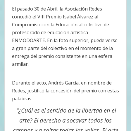
X
FACEBOOK
EMAIL
WHATSAPP
TELEGRAM
(TWITTER)
El pasado 30 de Abril, la Asociación Redes
concedió el VIII Premio Isabel Álvarez al
Compromiso con la Educación al colectivo de
profesorado de educación artística
ENMODOARTE. En la foto superior, puede verse
a gran parte del colectivo en el momento de la
entrega del premio consistente en una esfera
armilar.
Durante el acto, Andrés García, en nombre de
Redes, justificó la concesión del premio con estas
palabras:
“¿Cuál es el sentido de la libertad en el
arte? El derecho a socavar todos los
campos y a saltar todas las vallas. El arte