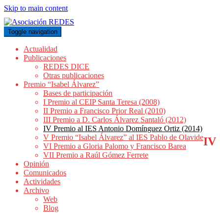
Skip to main content
Toggle navigation
Actualidad
Publicaciones
REDES DICE
Otras publicaciones
Premio “Isabel Álvarez”
Bases de participación
I Premio al CEIP Santa Teresa (2008)
II Premio a Francisco Prior Real (2010)
III Premio a D. Carlos Álvarez Santaló (2012)
IV Premio al IES Antonio Domínguez Ortiz (2014)
V Premio “Isabel Álvarez” al IES Pablo de Olavide
IV
VI Premio a Gloria Palomo y Francisco Barea
VII Premio a Raúl Gómez Ferrete
Opinión
Comunicados
Actividades
Archivo
Web
Blog