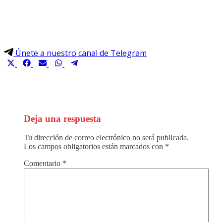
Únete a nuestro canal de Telegram
Compartir
Compartir
Compartir
Compartir
Compartir
en
en
en
en
en
X
Facebook
Email
WhatsApp
Telegram
(Twitter)
Deja una respuesta
Tu dirección de correo electrónico no será publicada.
Los campos obligatorios están marcados con
*
Comentario
*