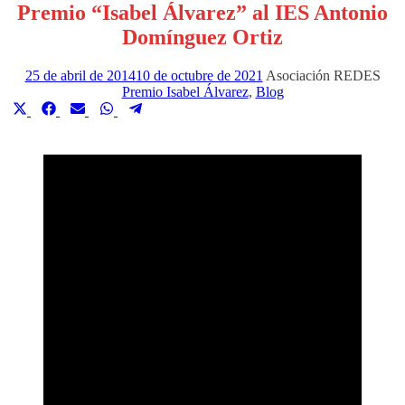
Premio “Isabel Álvarez” al IES Antonio
Domínguez Ortiz
25 de abril de 2014
10 de octubre de 2021
Asociación REDES
Premio Isabel Álvarez
,
Blog
Compartir
Compartir
Compartir
Compartir
Compartir
en
en
en
en
en
X
Facebook
Email
WhatsApp
Telegram
(Twitter)