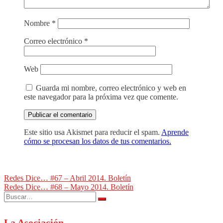
Nombre
*
Correo electrónico
*
Web
Guarda mi nombre, correo electrónico y web en
este navegador para la próxima vez que comente.
Este sitio usa Akismet para reducir el spam.
Aprende
cómo se procesan los datos de tus comentarios.
Navegación
Redes Dice… #67 – Abril 2014. Boletín
Redes Dice… #68 – Mayo 2014. Boletín
de
Buscar:
entradas
La Asociación