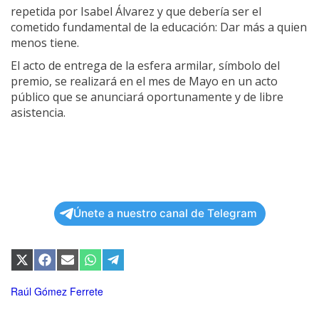
repetida por Isabel Álvarez y que debería ser el
cometido fundamental de la educación: Dar más a quien
menos tiene.
El acto de entrega de la esfera armilar, símbolo del
premio, se realizará en el mes de Mayo en un acto
público que se anunciará oportunamente y de libre
asistencia.
Únete a nuestro canal de Telegram
Compartir
Compartir
Compartir
Compartir
Compartir
en
en
en
en
en
X
Facebook
Email
WhatsApp
Telegram
Raúl Gómez Ferrete
(Twitter)