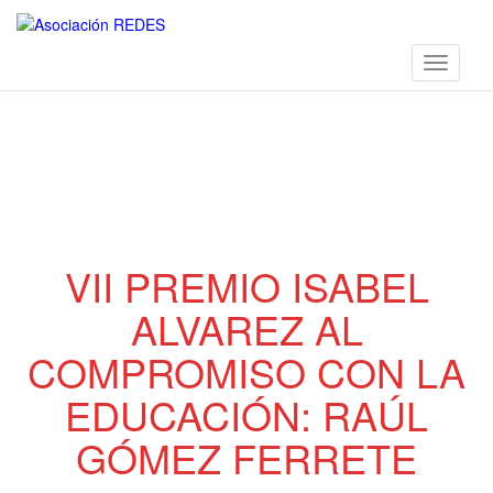
Toggle n
Skip
to
VII PREMIO ISABEL
main
content
ALVAREZ AL
COMPROMISO CON LA
EDUCACIÓN: RAÚL
GÓMEZ FERRETE