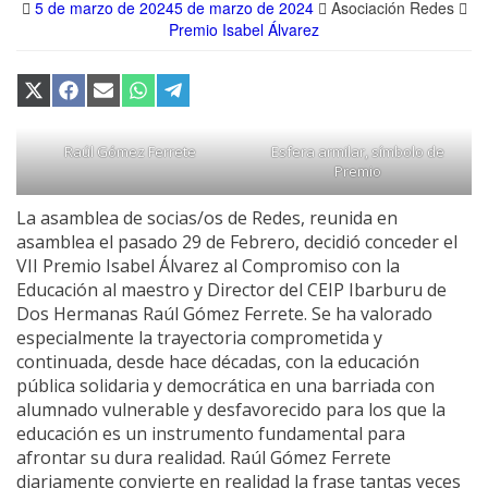
5 de marzo de 2024
5 de marzo de 2024
Asociación Redes
Premio Isabel Álvarez
Compartir
Compartir
Compartir
Compartir
Compartir
en
en
en
en
en
X
Facebook
Email
WhatsApp
Telegram
(Twitter)
Raúl Gómez Ferrete
Esfera armilar, símbolo de
Premio
La asamblea de socias/os de Redes, reunida en
asamblea el pasado 29 de Febrero, decidió conceder el
VII Premio Isabel Álvarez al Compromiso con la
Educación al maestro y Director del CEIP Ibarburu de
Dos Hermanas Raúl Gómez Ferrete. Se ha valorado
especialmente la trayectoria comprometida y
continuada, desde hace décadas, con la educación
pública solidaria y democrática en una barriada con
alumnado vulnerable y desfavorecido para los que la
educación es un instrumento fundamental para
afrontar su dura realidad. Raúl Gómez Ferrete
diariamente convierte en realidad la frase tantas veces