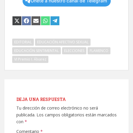
Únete a nuestro canal de Telegram
COMPARTIR
COMPARTIR
COMPARTIR
COMPARTIR
COMPARTIR
EN
EN
EN
EN
EN
X
FACEBOOK
EMAIL
WHATSAPP
TELEGRAM
(TWITTER)
EDITORIAL
EDUCACIÓN AFECTIVO SEXUAL
EDUCACIÓN SENTIMENTAL
ELECCIONES
FLAMENCO
VI Premio I. Álvarez
DEJA UNA RESPUESTA
Tu dirección de correo electrónico no será
publicada.
Los campos obligatorios están marcados
con
*
Comentario
*