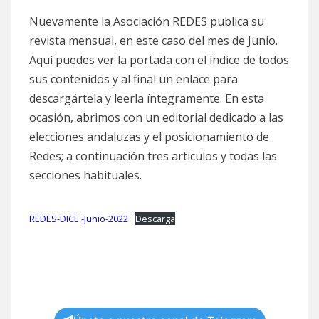
X
FACEBOOK
EMAIL
WHATSAPP
TELEGRAM
(TWITTER)
Nuevamente la Asociación REDES publica su
revista mensual, en este caso del mes de Junio.
Aquí puedes ver la portada con el índice de todos
sus contenidos y al final un enlace para
descargártela y leerla íntegramente. En esta
ocasión, abrimos con un editorial dedicado a las
elecciones andaluzas y el posicionamiento de
Redes; a continuación tres artículos y todas las
secciones habituales.
REDES-DICE.-Junio-2022
Descarga