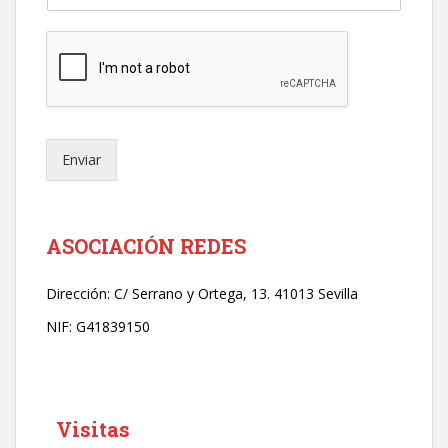
o
r
r
e
o
e
l
e
Enviar
c
t
r
ó
n
ASOCIACIÓN REDES
i
c
Dirección:
C/ Serrano y Ortega, 13. 41013 Sevilla
o
*
NIF: G41839150
Visitas