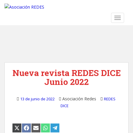
S
k
i
TOGGLE
p
t
o
m
a
i
n
Nueva revista REDES DICE
c
o
Junio 2022
n
t
e
Asociación Redes
13 de junio de 2022
REDES
n
DICE
t
COMPARTIR
COMPARTIR
COMPARTIR
COMPARTIR
COMPARTIR
EN
EN
EN
EN
EN