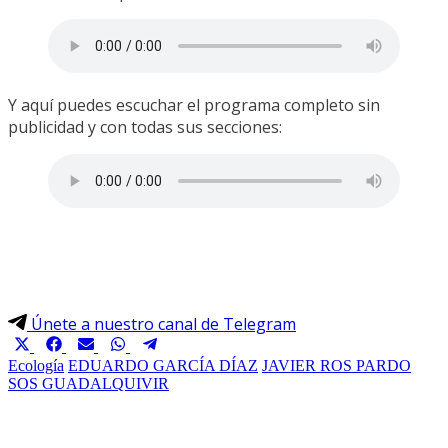
Y aquí puedes escuchar el programa completo sin
publicidad y con todas sus secciones:
Únete a nuestro canal de Telegram
Compartir
Compartir
Compartir
Compartir
Compartir
en
en
en
en
en
Ecología
EDUARDO GARCÍA DÍAZ
JAVIER ROS PARDO
SOS GUADALQUIVIR
X
Facebook
Email
WhatsApp
Telegram
(Twitter)