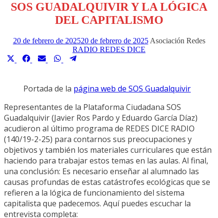
SOS GUADALQUIVIR Y LA LÓGICA
DEL CAPITALISMO
20 de febrero de 2025
20 de febrero de 2025
Asociación Redes
RADIO REDES DICE
Compartir
Compartir
Compartir
Compartir
Compartir
en
en
en
en
en
X
Facebook
Email
WhatsApp
Telegram
Portada de la
página web de SOS Guadalquivir
(Twitter)
Representantes de la Plataforma Ciudadana SOS
Guadalquivir (Javier Ros Pardo y Eduardo García Díaz)
acudieron al último programa de REDES DICE RADIO
(140/19-2-25) para contarnos sus preocupaciones y
objetivos y también los materiales curriculares que están
haciendo para trabajar estos temas en las aulas. Al final,
una conclusión: Es necesario enseñar al alumnado las
causas profundas de estas catástrofes ecológicas que se
refieren a la lógica de funcionamiento del sistema
capitalista que padecemos. Aquí puedes escuchar la
entrevista completa: