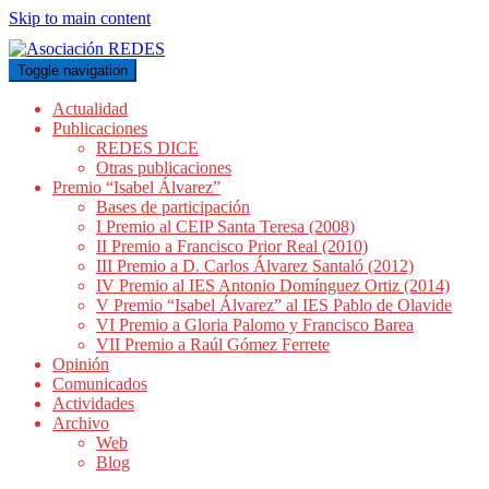
Skip to main content
Toggle navigation
Actualidad
Publicaciones
REDES DICE
Otras publicaciones
Premio “Isabel Álvarez”
Bases de participación
I Premio al CEIP Santa Teresa (2008)
II Premio a Francisco Prior Real (2010)
III Premio a D. Carlos Álvarez Santaló (2012)
IV Premio al IES Antonio Domínguez Ortiz (2014)
V Premio “Isabel Álvarez” al IES Pablo de Olavide
VI Premio a Gloria Palomo y Francisco Barea
VII Premio a Raúl Gómez Ferrete
Opinión
Comunicados
Actividades
Archivo
Web
Blog