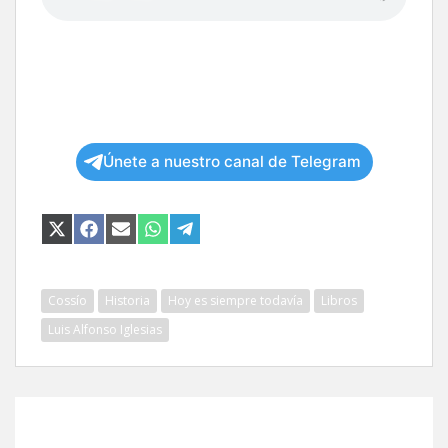
Únete a nuestro canal de Telegram
COMPARTIR
COMPARTIR
COMPARTIR
COMPARTIR
COMPARTIR
EN
EN
EN
EN
EN
X
FACEBOOK
EMAIL
WHATSAPP
TELEGRAM
(TWITTER)
Cossío
Historia
Hoy es siempre todavía
Libros
Luis Alfonso Iglesias