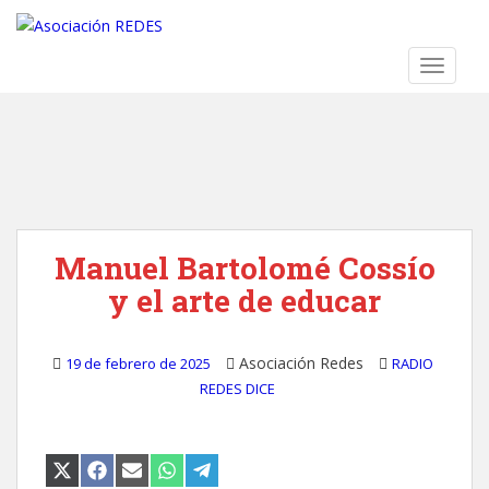
S
k
i
TOGGLE
p
t
o
m
a
i
n
Manuel Bartolomé Cossío
c
o
y el arte de educar
n
t
e
Asociación Redes
19 de febrero de 2025
RADIO
n
REDES DICE
t
COMPARTIR
COMPARTIR
COMPARTIR
COMPARTIR
COMPARTIR
EN
EN
EN
EN
EN