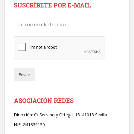
SUSCRÍBETE POR E-MAIL
C
o
r
r
e
o
e
l
e
Enviar
c
t
r
ó
n
ASOCIACIÓN REDES
i
c
Dirección:
C/ Serrano y Ortega, 13. 41013 Sevilla
o
*
NIF: G41839150