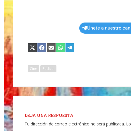
Únete a nuestro can
COMPARTIR
COMPARTIR
COMPARTIR
COMPARTIR
COMPARTIR
EN
EN
EN
EN
EN
X
FACEBOOK
EMAIL
WHATSAPP
TELEGRAM
(TWITTER)
Cine
Radical
DEJA UNA RESPUESTA
Tu dirección de correo electrónico no será publicada.
Lo