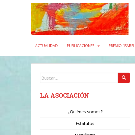
S
k
i
p
t
o
m
ACTUALIDAD
PUBLICACIONES
PREMIO “ISABE
a
i
n
c
Buscar:
o
n
t
LA ASOCIACIÓN
e
n
¿Quiénes somos?
t
Estatutos