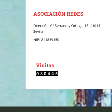
r
ó
n
ASOCIACIÓN REDES
i
c
Dirección:
C/ Serrano y Ortega, 13. 41013
o
Sevilla
*
NIF: G41839150
Visitas