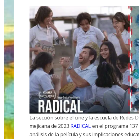
EN
EN
EN
EN
EN
X
FACEBOOK
EMAIL
WHATSAPP
TELEGRAM
(TWITTER)
La sección sobre el cine y la escuela de Redes Di
mejicana de 2023
RADICAL
en el programa 137 
análisis de la película y sus implicaciones educ