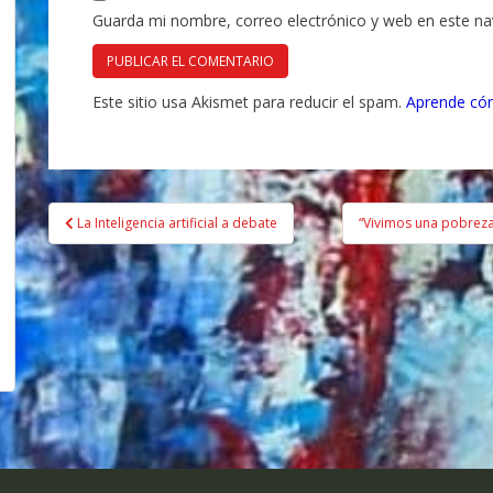
Guarda mi nombre, correo electrónico y web en este n
Este sitio usa Akismet para reducir el spam.
Aprende cóm
Navegación
La Inteligencia artificial a debate
“Vivimos una pobreza 
de
entradas