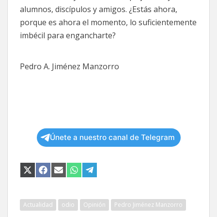
alumnos, discípulos y amigos. ¿Estás ahora,
porque es ahora el momento, lo suficientemente
imbécil para engancharte?
Pedro A. Jiménez Manzorro
Únete a nuestro canal de Telegram
COMPARTIR
COMPARTIR
COMPARTIR
COMPARTIR
COMPARTIR
EN
EN
EN
EN
EN
X
FACEBOOK
EMAIL
WHATSAPP
TELEGRAM
(TWITTER)
Actualidad
odio
Opinión
Pedro Jiménez Manzorro