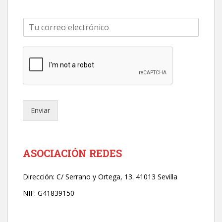
C
o
r
r
e
o
e
l
e
Enviar
c
t
r
ó
n
ASOCIACIÓN REDES
i
c
Dirección:
C/ Serrano y Ortega, 13. 41013 Sevilla
o
*
NIF: G41839150