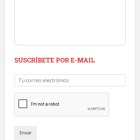
SUSCRÍBETE POR E-MAIL
C
o
r
r
e
o
e
l
e
Enviar
c
t