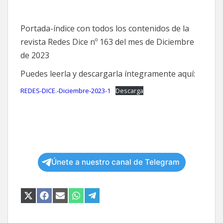
X
FACEBOOK
EMAIL
WHATSAPP
TELEGRAM
(TWITTER)
Portada-índice con todos los contenidos de la
revista Redes Dice nº 163 del mes de Diciembre
de 2023
Puedes leerla y descargarla íntegramente aquí:
REDES-DICE.-Diciembre-2023-1
Descarga
Únete a nuestro canal de Telegram
COMPARTIR
COMPARTIR
COMPARTIR
COMPARTIR
COMPARTIR
EN
EN
EN
EN
EN
X
FACEBOOK
EMAIL
WHATSAPP
TELEGRAM
(TWITTER)