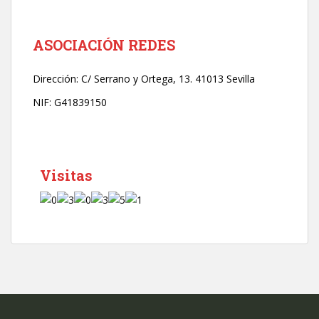
r
ó
n
ASOCIACIÓN REDES
i
c
Dirección:
C/ Serrano y Ortega, 13. 41013 Sevilla
o
*
NIF: G41839150
Visitas