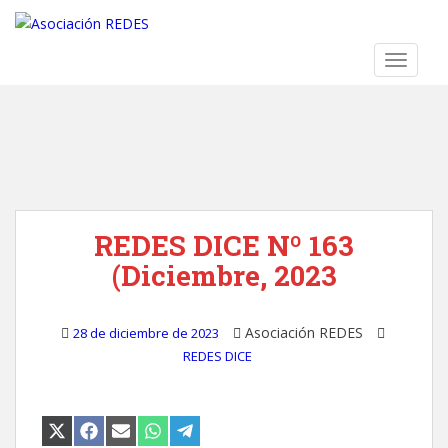
S
k
i
TOGGLE
p
t
o
m
a
i
n
REDES DICE Nº 163
c
o
(Diciembre, 2023
n
t
e
Asociación REDES
28 de diciembre de 2023
n
REDES DICE
t
COMPARTIR
COMPARTIR
COMPARTIR
COMPARTIR
COMPARTIR
EN
EN
EN
EN
EN