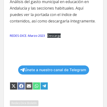
(TWITTER)
Análisis del gasto municipal en educación en
Andalucía y las secciones habituales. Aquí
puedes ver la portada con el índice de
contenidos, así como descargarla íntegramente.
REDES-DICE.-Marzo-2023
Descarga
Únete a nuestro canal de Telegram
COMPARTIR
COMPARTIR
COMPARTIR
COMPARTIR
COMPARTIR
EN
EN
EN
EN
EN
X
FACEBOOK
EMAIL
WHATSAPP
TELEGRAM
(TWITTER)
Redes Dice Boletín