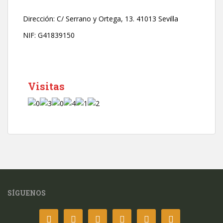
i
c
Dirección:
C/ Serrano y Ortega, 13. 41013 Sevilla
o
*
NIF: G41839150
Visitas
SÍGUENOS