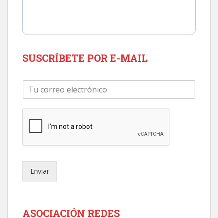
SUSCRÍBETE POR E-MAIL
C
o
r
r
e
o
e
l
e
Enviar
c
t
r
ó
n
ASOCIACIÓN REDES