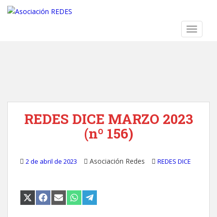
S
k
i
TOGGLE
p
t
o
m
a
i
n
REDES DICE MARZO 2023
c
o
(nº 156)
n
t
e
Asociación Redes
2 de abril de 2023
REDES DICE
n
t
COMPARTIR
COMPARTIR
COMPARTIR
COMPARTIR
COMPARTIR
EN
EN
EN
EN
EN
X
FACEBOOK
EMAIL
WHATSAPP
TELEGRAM