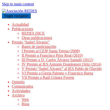
Skip to main content
Toggle navigation
Actualidad
Publicaciones
REDES DICE
Otras publicaciones
Premio “Isabel Álvarez”
Bases de participación
I Premio al CEIP Santa Teresa (2008)
II Premio a Francisco Prior Real (2010)
III Premio a D. Carlos Álvarez Santaló (2012)
IV Premio al IES Antonio Domínguez Ortiz (2014)
V Premio “Isabel Álvarez” al IES Pablo de Olavide
VI Premio a Gloria Palomo y Francisco Barea
VII Premio a Raúl Gómez Ferrete
Opinión
Comunicados
Actividades
Archivo
Web
Blog