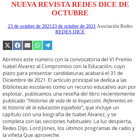
NUEVA REVISTA REDES DICE DE
OCTUBRE
23 de octubre de 2021
23 de octubre de 2021
Asociación Redes
REDES DICE
Compartir
Compartir
Compartir
Compartir
Compartir
en
en
en
en
en
X
Facebook
Email
WhatsApp
Telegram
Abrimos este número con la convocatoria del VI Premio
(Twitter)
Isabel Álvarez al Compromiso con la Educación, cuyo
plazo para presentar candidaturas acabará el 31 de
Diciembre de 2021. El artículo principal se dedica a las
Bibliotecas escolares como un recurso educativo aún por
explotar, publicamos una reseña del libro recientemente
publicado
“Historias de vida de la Inspección. Referentes en
la historia de la educación española”
, que incluye un
capítulo con una biografía de Isabel Álvarez, y se
completa con las secciones habituales: La luz despierta,
Redes Dijo, Lord Jones, los últimos programas de radio y
la viñeta Que aproveche.