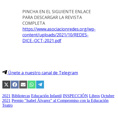
PINCHA EN EL SIGUIENTE ENLACE
PARA DESCARGAR LA REVISTA
COMPLETA
https://www.asociacionredes.org/wp-
content/uploads/2021/10/REDES-
DICE.-OCT-2021.pdf
Únete a nuestro canal de Telegram
Compartir
Compartir
Compartir
Compartir
Compartir
en
en
en
en
en
X
Facebook
Email
WhatsApp
Telegram
2021
Bibliotecas
Educación Infantil
INSPECCIÓN
Libros
Octubre
(Twitter)
2021
Premio "Isabel Álvarez" al Compromiso con la Educación
Teatro