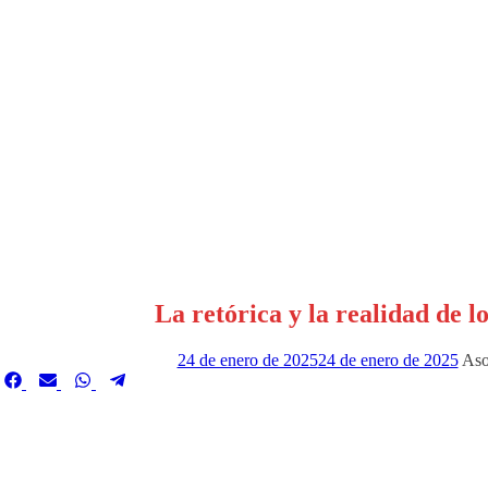
La retórica y la realidad de l
24 de enero de 2025
24 de enero de 2025
Aso
ompartir
Compartir
Compartir
Compartir
Compartir
en
en
en
en
en
Facebook
Email
WhatsApp
Telegram
Twitter)