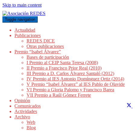
Skip to main content
Toggle navigation
Actualidad
Publicaciones
REDES DICE
Otras publicaciones
Premio “Isabel Álvarez”
Bases de participación
I Premio al CEIP Santa Teresa (2008)
II Premio a Francisco Prior Real (2010)
III Premio a D. Carlos Álvarez Santaló (2012)
IV Premio al IES Antonio Domínguez Ortiz (2014)
V Premio “Isabel Álvarez” al IES Pablo de Olavide
VI Premio a Gloria Palomo y Francisco Barea
VII Premio a Raúl Gómez Ferrete
Opinión
C
Comunicados
Actividades
Archivo
X
Web
(
Blog