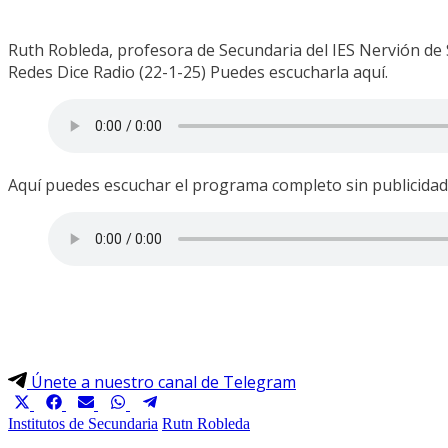
Ruth Robleda, profesora de Secundaria del IES Nervión de S
Redes Dice Radio (22-1-25) Puedes escucharla aquí.
Aquí puedes escuchar el programa completo sin publicidad 
Únete a nuestro canal de Telegram
Compartir
Compartir
Compartir
Compartir
Compartir
en
en
en
en
en
Institutos de Secundaria
Rutn Robleda
X
Facebook
Email
WhatsApp
Telegram