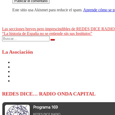
Este sitio usa Akismet para reducir el spam.
Aprende cómo se pr
Navegación
Las secciones breves pero imprescindibles de REDES DICE RADIO y 
“La historia de España no se entiende sin sus Institutos”
de
Buscar:
entradas
La Asociación
REDES DICE… RADIO ONDA CAPITAL