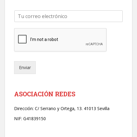
C
o
r
r
e
o
e
l
e
Enviar
c
t
r
ó
n
ASOCIACIÓN REDES
i
c
Dirección:
C/ Serrano y Ortega, 13. 41013 Sevilla
o
*
NIF: G41839150