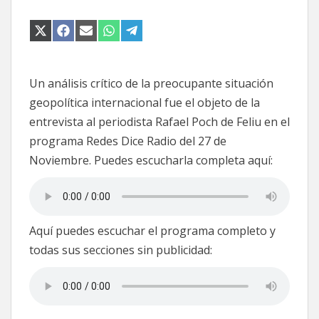
COMPARTIR
COMPARTIR
COMPARTIR
COMPARTIR
COMPARTIR
EN
EN
EN
EN
EN
X
FACEBOOK
EMAIL
WHATSAPP
TELEGRAM
(TWITTER)
Un análisis crítico de la preocupante situación
geopolítica internacional fue el objeto de la
entrevista al periodista Rafael Poch de Feliu en el
programa Redes Dice Radio del 27 de
Noviembre. Puedes escucharla completa aquí:
Aquí puedes escuchar el programa completo y
todas sus secciones sin publicidad: