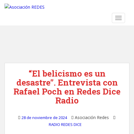
S
k
i
TOGGLE
p
t
o
m
a
i
n
“El belicismo es un
c
o
desastre”. Entrevista con
n
Rafael Poch en Redes Dice
t
Radio
e
n
t
Asociación Redes
28 de noviembre de 2024
RADIO REDES DICE