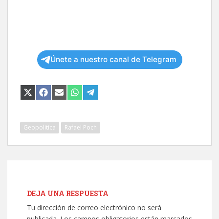
Únete a nuestro canal de Telegram
COMPARTIR
COMPARTIR
COMPARTIR
COMPARTIR
COMPARTIR
EN
EN
EN
EN
EN
X
FACEBOOK
EMAIL
WHATSAPP
TELEGRAM
(TWITTER)
Geopolitica
Rafael Poch
DEJA UNA RESPUESTA
Tu dirección de correo electrónico no será
publicada.
Los campos obligatorios están marcados