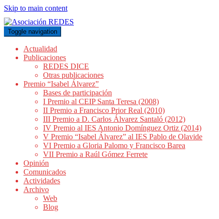
Skip to main content
Toggle navigation
Actualidad
Publicaciones
REDES DICE
Otras publicaciones
Premio “Isabel Álvarez”
Bases de participación
I Premio al CEIP Santa Teresa (2008)
II Premio a Francisco Prior Real (2010)
III Premio a D. Carlos Álvarez Santaló (2012)
IV Premio al IES Antonio Domínguez Ortiz (2014)
V Premio “Isabel Álvarez” al IES Pablo de Olavide
VI Premio a Gloria Palomo y Francisco Barea
VII Premio a Raúl Gómez Ferrete
Opinión
Comunicados
Actividades
Archivo
Web
Blog