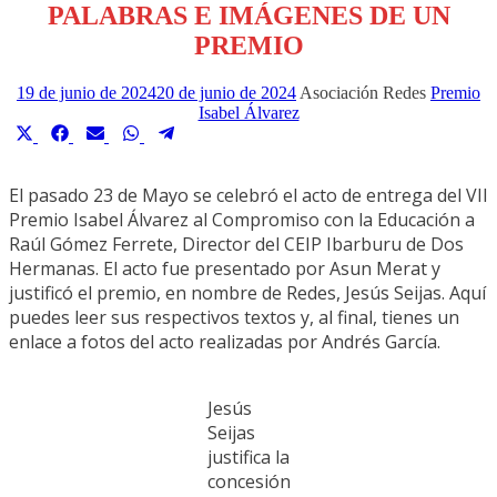
PALABRAS E IMÁGENES DE UN
PREMIO
19 de junio de 2024
20 de junio de 2024
Asociación Redes
Premio
Isabel Álvarez
Compartir
Compartir
Compartir
Compartir
Compartir
en
en
en
en
en
X
Facebook
Email
WhatsApp
Telegram
El pasado 23 de Mayo se celebró el acto de entrega del VII
(Twitter)
Premio Isabel Álvarez al Compromiso con la Educación a
Raúl Gómez Ferrete, Director del CEIP Ibarburu de Dos
Hermanas. El acto fue presentado por Asun Merat y
justificó el premio, en nombre de Redes, Jesús Seijas. Aquí
puedes leer sus respectivos textos y, al final, tienes un
enlace a fotos del acto realizadas por Andrés García.
Jesús
Seijas
justifica la
concesión