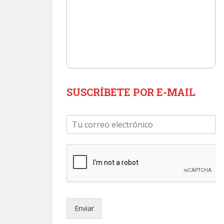
SUSCRÍBETE POR E-MAIL
C
o
r
r
e
o
e
l
e
Enviar
c
t