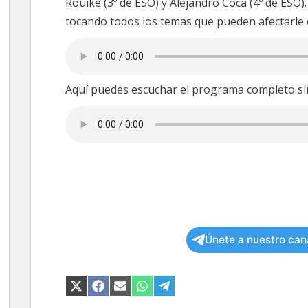
Rouike (3º de ESO) y Alejandro Coca (4º de ESO)
tocando todos los temas que pueden afectarle 
Aquí puedes escuchar el programa completo sin
Únete a nuestro can
COMPARTIR
COMPARTIR
COMPARTIR
COMPARTIR
COMPARTIR
EN
EN
EN
EN
EN
X
FACEBOOK
EMAIL
WHATSAPP
TELEGRAM