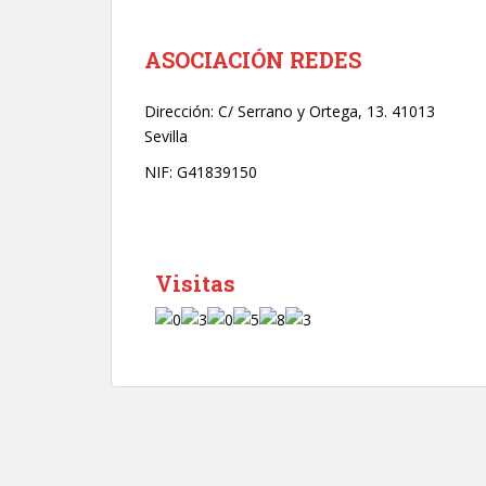
r
ó
n
ASOCIACIÓN REDES
i
c
Dirección:
C/ Serrano y Ortega, 13. 41013
o
Sevilla
*
NIF: G41839150
Visitas