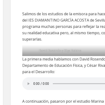
EN
EN
EN
EN
EN
X
FACEBOOK
EMAIL
WHATSAPP
TELEGRAM
(TWITTER)
Salimos de los estudios de la emisora para hac
del IES DIAMANTINO GARCÍA ACOSTA de Sevilla
programa muchas personas para reflejar la real
su realidad educativa pero, al mismo tiempo, 
superarlas.
David Rosendo y Olga Solano
La primera media hablamos con David Rosendo, 
Departamento de Educación Física, y César Riv
para el Desarrollo:
A continuación, pasaron por el estudio Marina