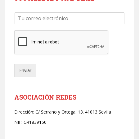
C
o
r
r
e
o
e
l
e
Enviar
c
t
r
ó
n
ASOCIACIÓN REDES
i
c
Dirección:
C/ Serrano y Ortega, 13. 41013 Sevilla
o
*
NIF: G41839150