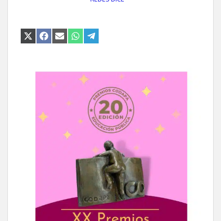
COMPARTIR
COMPARTIR
COMPARTIR
COMPARTIR
COMPARTIR
EN
EN
EN
EN
EN
X
FACEBOOK
EMAIL
WHATSAPP
TELEGRAM
(TWITTER)