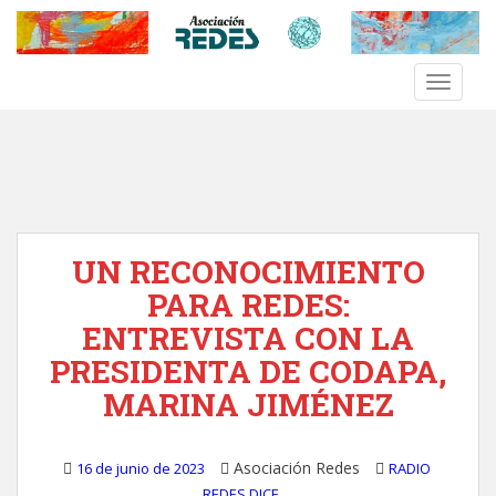
S
k
i
TOGGLE
p
t
o
m
a
i
n
UN RECONOCIMIENTO
c
o
PARA REDES:
n
ENTREVISTA CON LA
t
PRESIDENTA DE CODAPA,
e
n
MARINA JIMÉNEZ
t
Asociación Redes
16 de junio de 2023
RADIO
REDES DICE