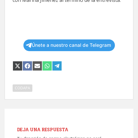
con Marina Jiménez al término de la entrevista.
Únete a nuestro canal de Telegram
COMPARTIR
COMPARTIR
COMPARTIR
COMPARTIR
COMPARTIR
EN
EN
EN
EN
EN
X
FACEBOOK
EMAIL
WHATSAPP
TELEGRAM
(TWITTER)
CODAPA
DEJA UNA RESPUESTA