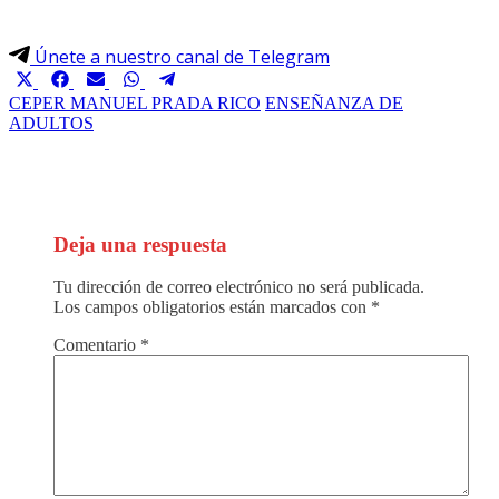
Únete a nuestro canal de Telegram
Compartir
Compartir
Compartir
Compartir
Compartir
en
en
en
en
en
CEPER MANUEL PRADA RICO
ENSEÑANZA DE
ADULTOS
X
Facebook
Email
WhatsApp
Telegram
(Twitter)
Deja una respuesta
Tu dirección de correo electrónico no será publicada.
Los campos obligatorios están marcados con
*
Comentario
*