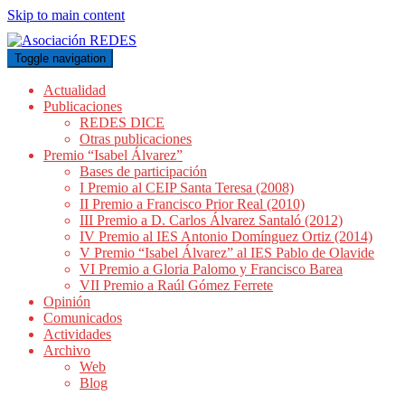
Skip to main content
Toggle navigation
Actualidad
Publicaciones
REDES DICE
Otras publicaciones
Premio “Isabel Álvarez”
Bases de participación
I Premio al CEIP Santa Teresa (2008)
II Premio a Francisco Prior Real (2010)
III Premio a D. Carlos Álvarez Santaló (2012)
IV Premio al IES Antonio Domínguez Ortiz (2014)
V Premio “Isabel Álvarez” al IES Pablo de Olavide
VI Premio a Gloria Palomo y Francisco Barea
VII Premio a Raúl Gómez Ferrete
Opinión
Comunicados
Actividades
Archivo
Web
Blog