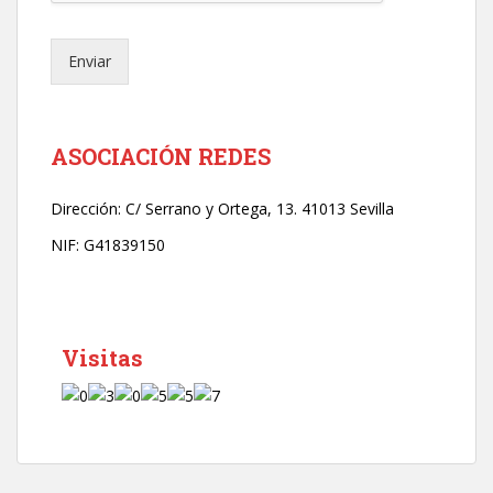
l
e
Enviar
c
t
r
ó
n
ASOCIACIÓN REDES
i
c
Dirección:
C/ Serrano y Ortega, 13. 41013 Sevilla
o
*
NIF: G41839150
Visitas