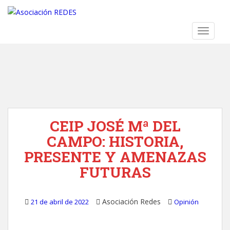
S
k
i
TOGGLE
p
t
o
m
a
i
n
CEIP JOSÉ Mª DEL
c
o
CAMPO: HISTORIA,
n
PRESENTE Y AMENAZAS
t
FUTURAS
e
n
t
Asociación Redes
21 de abril de 2022
Opinión