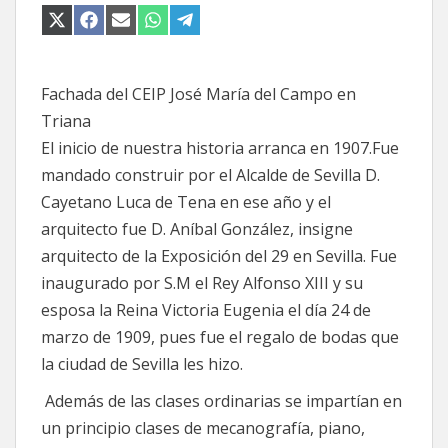
COMPARTIR
COMPARTIR
COMPARTIR
COMPARTIR
COMPARTIR
EN
EN
EN
EN
EN
X
FACEBOOK
EMAIL
WHATSAPP
TELEGRAM
(TWITTER)
Fachada del CEIP José María del Campo en
Triana
El inicio de nuestra historia arranca en 1907.Fue
mandado construir por el Alcalde de Sevilla D.
Cayetano Luca de Tena en ese año y el
arquitecto fue D. Aníbal González, insigne
arquitecto de la Exposición del 29 en Sevilla. Fue
inaugurado por S.M el Rey Alfonso XIII y su
esposa la Reina Victoria Eugenia el día 24 de
marzo de 1909, pues fue el regalo de bodas que
la ciudad de Sevilla les hizo.
Además de las clases ordinarias se impartían en
un principio clases de mecanografía, piano,