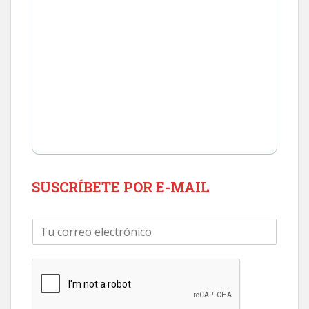
SUSCRÍBETE POR E-MAIL
C
o
r
r
e
o
e