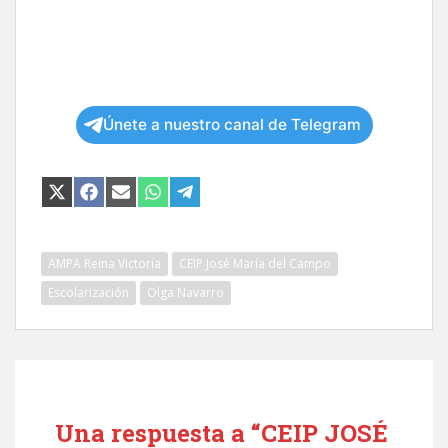
Únete a nuestro canal de Telegram
COMPARTIR
COMPARTIR
COMPARTIR
COMPARTIR
COMPARTIR
EN
EN
EN
EN
EN
X
FACEBOOK
EMAIL
WHATSAPP
TELEGRAM
(TWITTER)
AMPA Reina Victoria
CEIP José María del Campo
Escolarización
Olga Navarro
Una respuesta a “CEIP JOSÉ