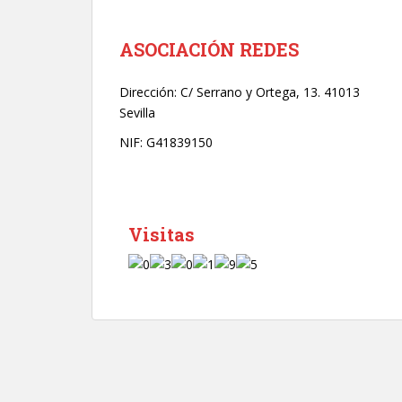
r
ó
n
ASOCIACIÓN REDES
i
c
Dirección:
C/ Serrano y Ortega, 13. 41013
o
Sevilla
*
NIF: G41839150
Visitas