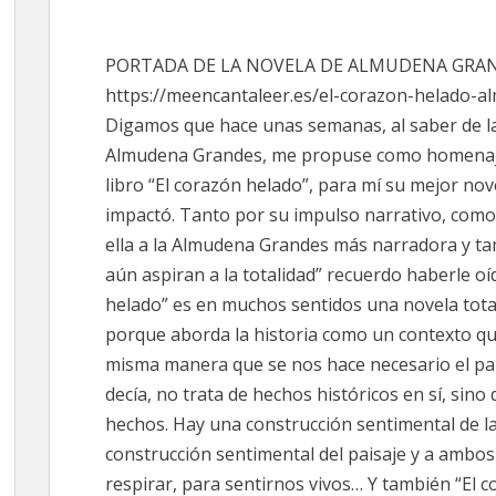
EN
EN
EN
EN
EN
X
FACEBOOK
EMAIL
WHATSAPP
TELEGRAM
(TWITTER)
PORTADA DE LA NOVELA DE ALMUDENA GRAN
https://meencantaleer.es/el-corazon-helado-
Digamos que hace unas semanas, al saber de la 
Almudena Grandes, me propuse como homenaje 
libro “El corazón helado”, para mí su mejor no
impactó. Tanto por su impulso narrativo, como
ella a la Almudena Grandes más narradora y ta
aún aspiran a la totalidad” recuerdo haberle oí
helado” es en muchos sentidos una novela tota
porque aborda la historia como un contexto qu
misma manera que se nos hace necesario el pai
decía, no trata de hechos históricos en sí, sino
hechos. Hay una construcción sentimental de l
construcción sentimental del paisaje y a ambo
respirar, para sentirnos vivos… Y también “El 