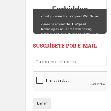
SUSCRÍBETE POR E-MAIL
C
o
r
r
e
o
e
l
e
Enviar
c
t