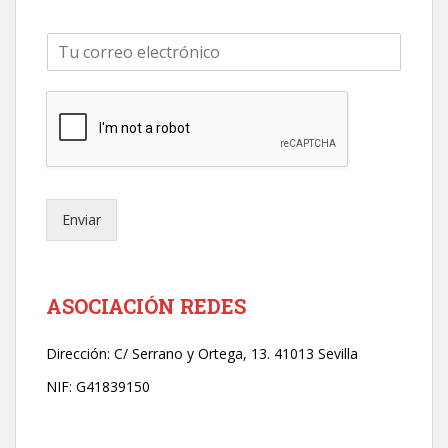
C
o
r
r
e
o
e
l
e
Enviar
c
t
r
ó
n
ASOCIACIÓN REDES
i
c
Dirección:
C/ Serrano y Ortega, 13. 41013 Sevilla
o
*
NIF: G41839150