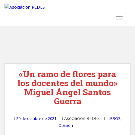
S
k
i
TOGGLE
p
t
o
m
a
i
n
«Un ramo de flores para
c
o
los docentes del mundo»
n
Miguel Ángel Santos
t
Guerra
e
n
t
Asociación REDES
,
20 de octubre de 2021
LIBROS
Opinión