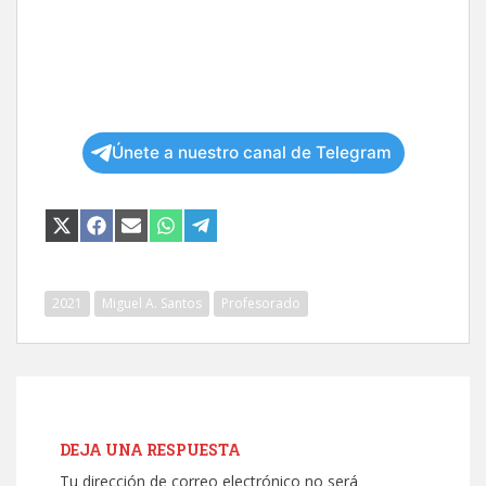
Únete a nuestro canal de Telegram
COMPARTIR
COMPARTIR
COMPARTIR
COMPARTIR
COMPARTIR
EN
EN
EN
EN
EN
X
FACEBOOK
EMAIL
WHATSAPP
TELEGRAM
(TWITTER)
2021
Miguel A. Santos
Profesorado
DEJA UNA RESPUESTA
Tu dirección de correo electrónico no será