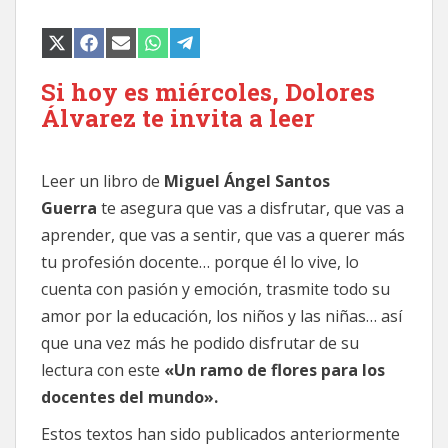
COMPARTIR
COMPARTIR
COMPARTIR
COMPARTIR
COMPARTIR
EN
EN
EN
EN
EN
X
FACEBOOK
EMAIL
WHATSAPP
TELEGRAM
(TWITTER)
Si hoy es miércoles, Dolores
Álvarez te invita a leer
Leer un libro de
Miguel Ángel Santos
Guerra
te asegura que vas a disfrutar, que vas a
aprender, que vas a sentir, que vas a querer más
tu profesión docente… porque él lo vive, lo
cuenta con pasión y emoción, trasmite todo su
amor por la educación, los niños y las niñas… así
que una vez más he podido disfrutar de su
lectura con este
«Un ramo de flores para los
docentes del mundo».
Estos textos han sido publicados anteriormente