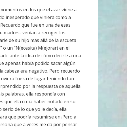
momentos en los que el azar viene a
ido inesperado que viniera como a
. Recuerdo que fue en una de esas
re madres- venían a recoger los
rle de su hijo más allá de la escueta
o un “N(ecesita) M(ejorar) en el
ado ante la idea de cómo decirle a una
que apenas había podido sacar algún
 la cabeza era negativo. Pero recuerdo
tuviera fuera de lugar teniendo tan
orprendido por la respuesta de aquella
is palabras, ella respondía con
es que ella creía haber notado en su
serio de lo que yo le decía, ella
cara que podría resumirse en ¡Pero a
persona que a veces me da por pensar