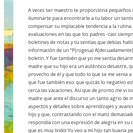
EN
EN
EN
EN
EN
X
FACEBOOK
EMAIL
WHATSAPP
TELEGRAM
(TWITTER)
A veces ser maestro te proporciona pequeños 
iluminarte para encontrarle a tu labor un sent
compensar su implacable tendencia a la rutina
evaluaciones en las que los padres -casi siemp
boletines de notas y tú sentías que debías habla
información de un “P(rogesa) A(decuadamente)” 
boletin. Y fue también que yo me sentía desarm
madre que su hijo era un auténtico desastre, 
provecho de él y que todo lo que se me venia a
que fue también eso; que quizás lo negativo es
cerca las vacaciones. Así que de pronto me vi s
madre que ante el discurso un tanto agrio de m
aspectos y detalles sobre aprendizajes y avanc
hijo y que, contrastando con el matiz demasiado 
respondía con una expresión de alegría en su 
que es muy lindo! Yo veo a mi hijo tan buena 