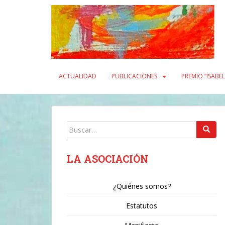
S
k
i
p
t
o
m
ACTUALIDAD
PUBLICACIONES
PREMIO “ISABE
a
i
n
c
Buscar:
o
n
t
LA ASOCIACIÓN
e
n
¿Quiénes somos?
t
Estatutos