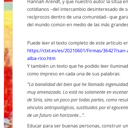
Hannah Arendt, y que nuestro autor la sitúa e
cotidianos –del intercambio desinteresado de se
recíprocos dentro de una comunidad– que garan
del mundo común en medio de las más grandes
Puede leer el texto completo de este artículo en
https://ctxt.es/es/20210601/Firmas/36427/san-
alba-rico.htm
Y también un texto que he podido leer ilumina
como impreso en cada una de sus palabras:
“La banalidad del bien que he llamado ingenuidad,
muy amenazada. Lo está no solamente en escenario
de Siria, sino un poco por todas partes, como resul
vínculos antropológicos, sustituidos por el egocentr
de un futuro sin horizonte…”.
Educar para ser buenas personas, construir 