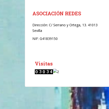
r
ó
n
ASOCIACIÓN REDES
i
c
Dirección:
C/ Serrano y Ortega, 13. 41013
o
Sevilla
*
NIF: G41839150
Visitas