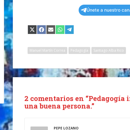
Únete a nuestro can
COMPARTIR
COMPARTIR
COMPARTIR
COMPARTIR
COMPARTIR
EN
EN
EN
EN
EN
X
FACEBOOK
EMAIL
WHATSAPP
TELEGRAM
(TWITTER)
Manuel Martín Correa
Pedagogía
Santiago Alba Rico
2 comentarios en “Pedagogía i
una buena persona.”
PEPE LOZANO