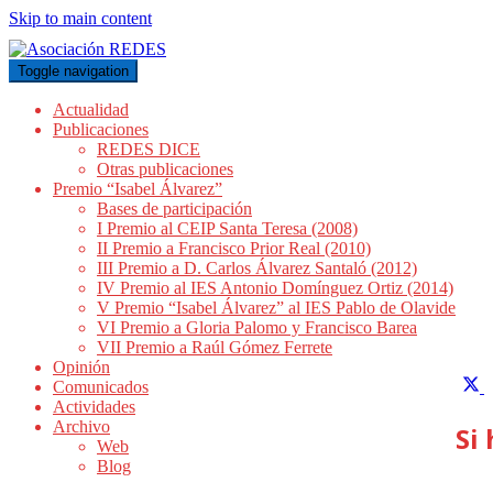
Skip to main content
Toggle navigation
Actualidad
Publicaciones
REDES DICE
Otras publicaciones
Premio “Isabel Álvarez”
Bases de participación
I Premio al CEIP Santa Teresa (2008)
II Premio a Francisco Prior Real (2010)
III Premio a D. Carlos Álvarez Santaló (2012)
IV Premio al IES Antonio Domínguez Ortiz (2014)
V Premio “Isabel Álvarez” al IES Pablo de Olavide
VI Premio a Gloria Palomo y Francisco Barea
VII Premio a Raúl Gómez Ferrete
Opinión
C
Comunicados
Actividades
Archivo
Si
X
Web
(
Blog