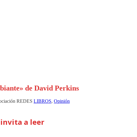
iante» de David Perkins
ociación REDES
LIBROS
,
Opinión
invita a leer