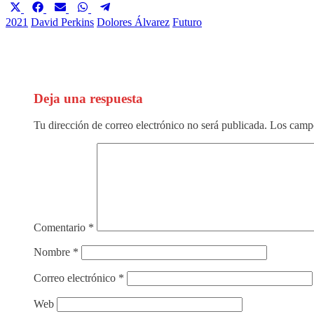
Compartir
Compartir
Compartir
Compartir
Compartir
en
en
en
en
en
2021
David Perkins
Dolores Álvarez
Futuro
X
Facebook
Email
WhatsApp
Telegram
(Twitter)
Deja una respuesta
Tu dirección de correo electrónico no será publicada.
Los campo
Comentario
*
Nombre
*
Correo electrónico
*
Web