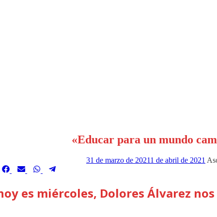
«Educar para un mundo camb
31 de marzo de 2021
1 de abril de 2021
As
ompartir
Compartir
Compartir
Compartir
Compartir
en
en
en
en
en
 hoy es miércoles, Dolores Álvarez nos 
Facebook
Email
WhatsApp
Telegram
Twitter)