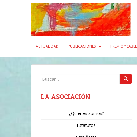
S
k
i
p
t
o
m
ACTUALIDAD
PUBLICACIONES
PREMIO “ISABE
a
i
n
c
Buscar:
o
n
t
LA ASOCIACIÓN
e
n
¿Quiénes somos?
t
Estatutos