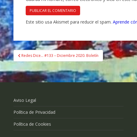
Este sitio usa Akismet para reducir el spam.
Aprende cóm
Navegación
Redes Dice… #133 – Diciembre 2020. Boletín
de
entradas
Aviso Legal
Política de Privacidad
Política de Cookies