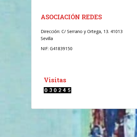
r
ó
n
ASOCIACIÓN REDES
i
c
Dirección:
C/ Serrano y Ortega, 13. 41013
o
Sevilla
*
NIF: G41839150
Visitas