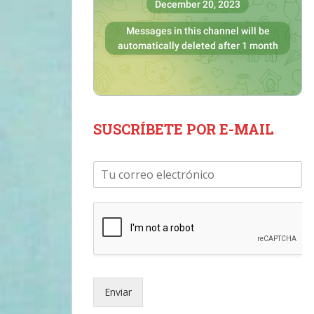
SUSCRÍBETE POR E-MAIL
C
o
r
r
e
o
e
l
e
Enviar
c
t