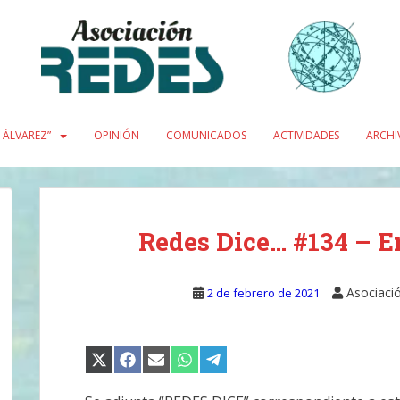
L ÁLVAREZ”
OPINIÓN
COMUNICADOS
ACTIVIDADES
ARCHI
Redes Dice… #134 – En
Asociaci
2 de febrero de 2021
COMPARTIR
COMPARTIR
COMPARTIR
COMPARTIR
COMPARTIR
EN
EN
EN
EN
EN
X
FACEBOOK
EMAIL
WHATSAPP
TELEGRAM
(TWITTER)