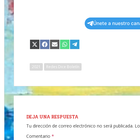
Únete a nuestro can
COMPARTIR
COMPARTIR
COMPARTIR
COMPARTIR
COMPARTIR
EN
EN
EN
EN
EN
X
FACEBOOK
EMAIL
WHATSAPP
TELEGRAM
(TWITTER)
2021
Redes Dice Boletín
DEJA UNA RESPUESTA
Tu dirección de correo electrónico no será publicada.
Lo
Comentario
*