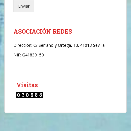
e
Enviar
c
t
r
ó
n
ASOCIACIÓN REDES
i
c
Dirección:
C/ Serrano y Ortega, 13. 41013 Sevilla
o
*
NIF: G41839150
Visitas