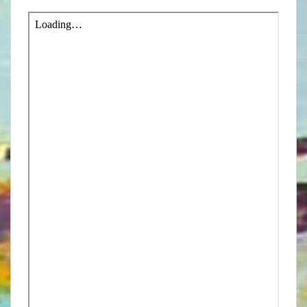
X
FACEBOOK
EMAIL
WHATSAPP
TELEGRAM
(TWITTER)