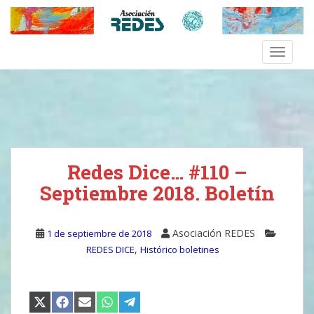
S
k
i
TOGGLE
p
t
o
m
a
i
n
Redes Dice… #110 –
c
o
Septiembre 2018. Boletín
n
t
e
Asociación REDES
1 de septiembre de 2018
n
,
REDES DICE
Histórico boletines
t
COMPARTIR
COMPARTIR
COMPARTIR
COMPARTIR
COMPARTIR
EN
EN
EN
EN
EN