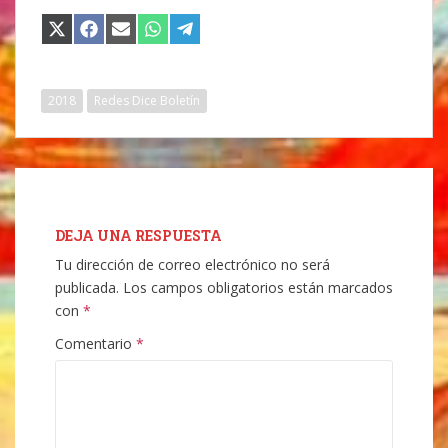
COMPARTIR
COMPARTIR
COMPARTIR
COMPARTIR
COMPARTIR
EN
EN
EN
EN
EN
X
FACEBOOK
EMAIL
WHATSAPP
TELEGRAM
(TWITTER)
2018
Redes Dice Boletín
DEJA UNA RESPUESTA
Tu dirección de correo electrónico no será
publicada.
Los campos obligatorios están marcados
con
*
Comentario
*