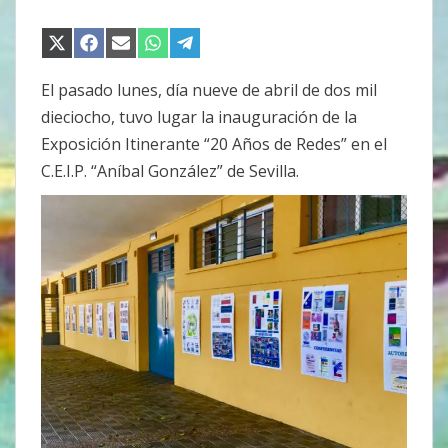
COMPARTIR
COMPARTIR
COMPARTIR
COMPARTIR
COMPARTIR
EN
EN
EN
EN
EN
X
FACEBOOK
EMAIL
WHATSAPP
TELEGRAM
(TWITTER)
El pasado lunes, día nueve de abril de dos mil
dieciocho, tuvo lugar la inauguración de la
Exposición Itinerante “20 Años de Redes” en el
C.E.I.P. “Aníbal González” de Sevilla.