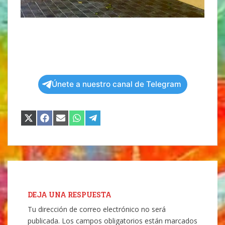
Únete a nuestro canal de Telegram
COMPARTIR
COMPARTIR
COMPARTIR
COMPARTIR
COMPARTIR
EN
EN
EN
EN
EN
X
FACEBOOK
EMAIL
WHATSAPP
TELEGRAM
(TWITTER)
DEJA UNA RESPUESTA
Tu dirección de correo electrónico no será
publicada.
Los campos obligatorios están marcados