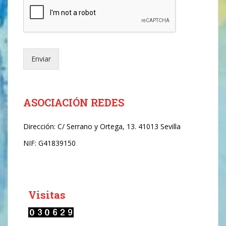
e
o
e
l
e
Enviar
c
t
r
ó
n
ASOCIACIÓN REDES
i
c
Dirección:
C/ Serrano y Ortega, 13. 41013 Sevilla
o
*
NIF: G41839150
Visitas