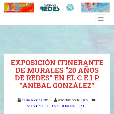
S
k
i
TOGGLE
p
t
o
m
a
i
n
EXPOSICIÓN ITINERANTE
c
o
DE MURALES “20 AÑOS
n
DE REDES” EN EL C.E.I.P.
t
“ANÍBAL GONZÁLEZ”
e
n
t
Asociación REDES
13 de abril de 2018
,
ACTIVIDADES DE LA ASOCIACIÓN
Blog