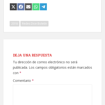
COMPARTIR
COMPARTIR
COMPARTIR
COMPARTIR
COMPARTIR
EN
EN
EN
EN
EN
X
FACEBOOK
EMAIL
WHATSAPP
TELEGRAM
(TWITTER)
2018
Redes Dice Boletín
DEJA UNA RESPUESTA
Tu dirección de correo electrónico no será
publicada.
Los campos obligatorios están marcados
con
*
Comentario
*