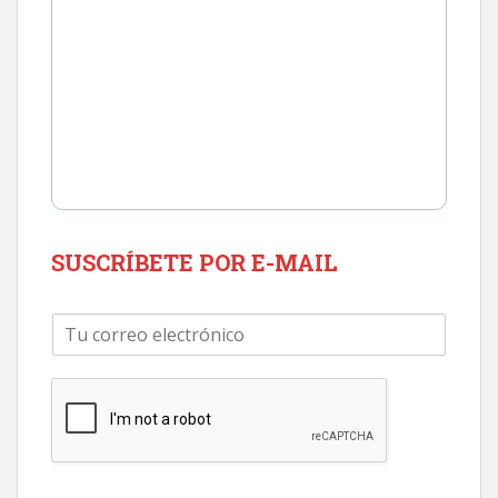
SUSCRÍBETE POR E-MAIL
C
o
r
r
e
o
e
l