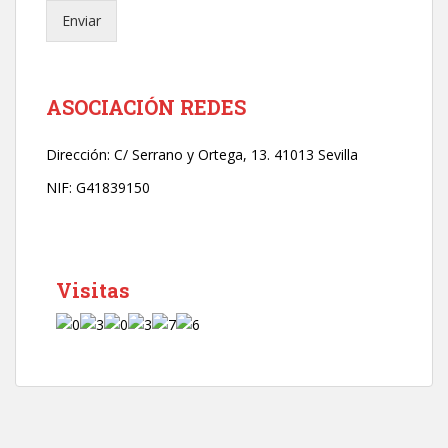
e
Enviar
c
t
r
ó
n
ASOCIACIÓN REDES
i
c
Dirección:
C/ Serrano y Ortega, 13. 41013 Sevilla
o
*
NIF: G41839150
Visitas