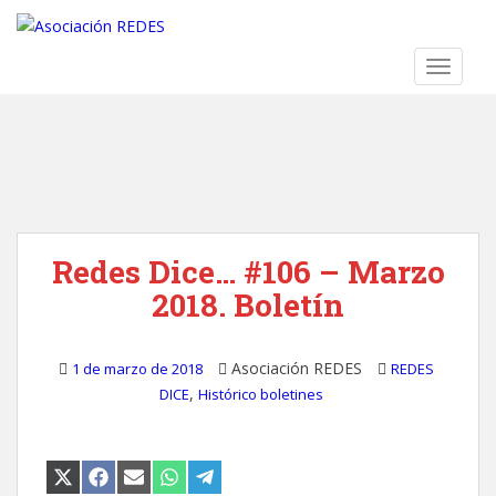
S
k
i
TOGGLE
p
t
o
m
a
i
n
Redes Dice… #106 – Marzo
c
o
2018. Boletín
n
t
e
Asociación REDES
1 de marzo de 2018
REDES
n
,
DICE
Histórico boletines
t
COMPARTIR
COMPARTIR
COMPARTIR
COMPARTIR
COMPARTIR
EN
EN
EN
EN
EN