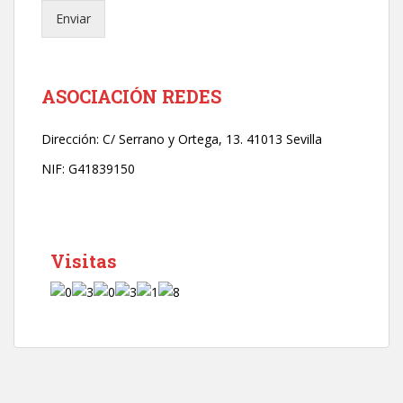
e
Enviar
c
t
r
ó
n
ASOCIACIÓN REDES
i
c
Dirección:
C/ Serrano y Ortega, 13. 41013 Sevilla
o
*
NIF: G41839150
Visitas