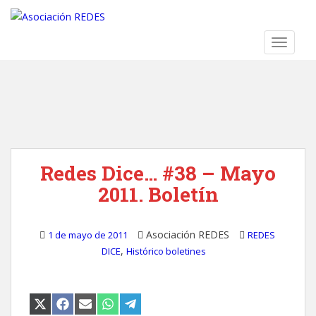
S
k
i
TOGGLE
p
t
o
m
a
i
n
Redes Dice… #38 – Mayo
c
o
2011. Boletín
n
t
e
Asociación REDES
1 de mayo de 2011
REDES
n
,
DICE
Histórico boletines
t
COMPARTIR
COMPARTIR
COMPARTIR
COMPARTIR
COMPARTIR
EN
EN
EN
EN
EN