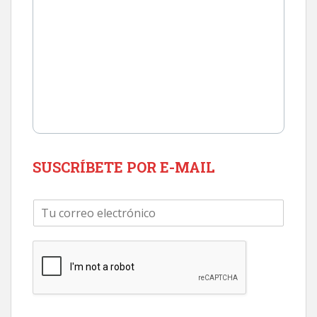
SUSCRÍBETE POR E-MAIL
C
o
r
r
e
o
e
l