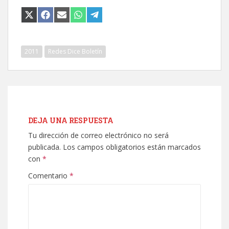
COMPARTIR
COMPARTIR
COMPARTIR
COMPARTIR
COMPARTIR
EN
EN
EN
EN
EN
X
FACEBOOK
EMAIL
WHATSAPP
TELEGRAM
(TWITTER)
2011
Redes Dice Boletín
DEJA UNA RESPUESTA
Tu dirección de correo electrónico no será
publicada.
Los campos obligatorios están marcados
con
*
Comentario
*