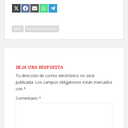
COMPARTIR
COMPARTIR
COMPARTIR
COMPARTIR
COMPARTIR
EN
EN
EN
EN
EN
X
FACEBOOK
EMAIL
WHATSAPP
TELEGRAM
(TWITTER)
2009
Redes Dice Boletín
DEJA UNA RESPUESTA
Tu dirección de correo electrónico no será
publicada.
Los campos obligatorios están marcados
con
*
Comentario
*