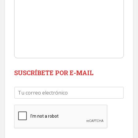
SUSCRÍBETE POR E-MAIL
C
o
r
r
e
o
e
l