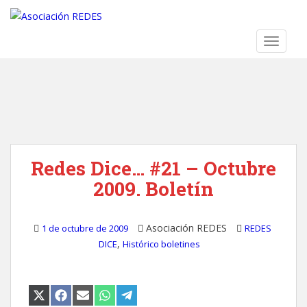
S
k
i
TOGGLE
p
t
o
m
a
i
n
Redes Dice… #21 – Octubre
c
o
2009. Boletín
n
t
e
Asociación REDES
1 de octubre de 2009
REDES
n
,
DICE
Histórico boletines
t
COMPARTIR
COMPARTIR
COMPARTIR
COMPARTIR
COMPARTIR
EN
EN
EN
EN
EN