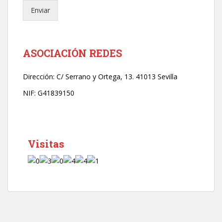
e
Enviar
c
t
r
ó
n
ASOCIACIÓN REDES
i
c
Dirección:
C/ Serrano y Ortega, 13. 41013 Sevilla
o
*
NIF: G41839150
Visitas