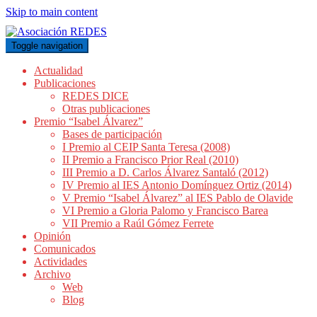
Skip to main content
Toggle navigation
Actualidad
Publicaciones
REDES DICE
Otras publicaciones
Premio “Isabel Álvarez”
Bases de participación
I Premio al CEIP Santa Teresa (2008)
II Premio a Francisco Prior Real (2010)
III Premio a D. Carlos Álvarez Santaló (2012)
IV Premio al IES Antonio Domínguez Ortiz (2014)
V Premio “Isabel Álvarez” al IES Pablo de Olavide
VI Premio a Gloria Palomo y Francisco Barea
VII Premio a Raúl Gómez Ferrete
Opinión
Comunicados
Actividades
Archivo
Web
Blog