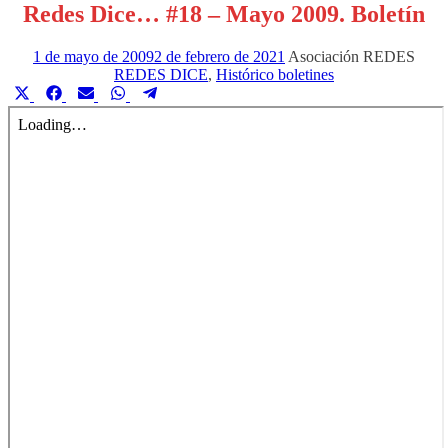
Redes Dice… #18 – Mayo 2009. Boletín
1 de mayo de 2009
2 de febrero de 2021
Asociación REDES
REDES DICE
,
Histórico boletines
Compartir
Compartir
Compartir
Compartir
Compartir
en
en
en
en
en
X
Facebook
Email
WhatsApp
Telegram
(Twitter)