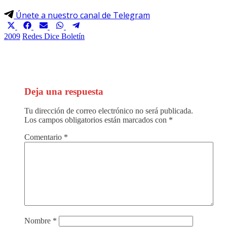
Únete a nuestro canal de Telegram
Compartir
Compartir
Compartir
Compartir
Compartir
en
en
en
en
en
2009
Redes Dice Boletín
X
Facebook
Email
WhatsApp
Telegram
(Twitter)
Deja una respuesta
Tu dirección de correo electrónico no será publicada.
Los campos obligatorios están marcados con
*
Comentario
*
Nombre
*