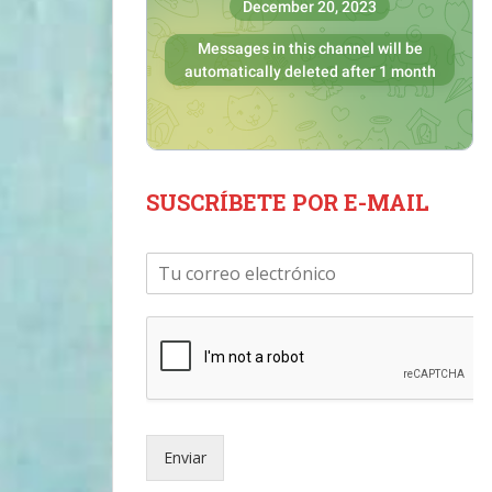
SUSCRÍBETE POR E-MAIL
C
o
r
r
e
o
e
l
e
Enviar
c
t