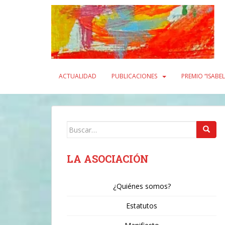
S
k
i
p
t
o
m
ACTUALIDAD
PUBLICACIONES
PREMIO “ISABE
a
i
n
c
Buscar:
o
n
t
LA ASOCIACIÓN
e
n
¿Quiénes somos?
t
Estatutos