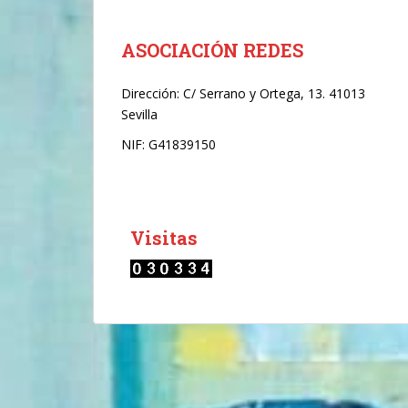
r
ó
n
ASOCIACIÓN REDES
i
c
Dirección:
C/ Serrano y Ortega, 13. 41013
o
Sevilla
*
NIF: G41839150
Visitas