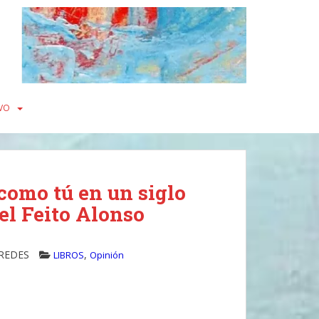
VO
como tú en un siglo
el Feito Alonso
 REDES
,
LIBROS
Opinión