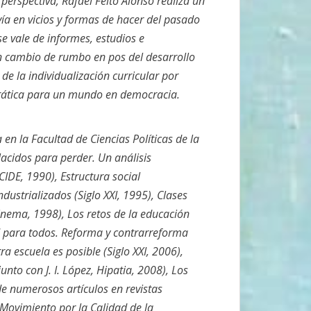
 perspectiva, Rafael Feito Alonso realiza un
ía en vicios y formas de hacer del pasado
e vale de informes, estudios e
n cambio de rumbo en pos del desarrollo
de la individualización curricular por
rática para un mundo en democracia.
 en la Facultad de Ciencias Políticas de la
acidos para perder. Un análisis
CIDE, 1990), Estructura social
dustrializados (Siglo XXI, 1995), Clases
inema, 1998), Los retos de la educación
ad para todos. Reforma y contrarreforma
ra escuela es posible (Siglo XXI, 2006),
to con J. I. López, Hipatia, 2008), Los
de numerosos artículos en revistas
 Movimiento por la Calidad de la