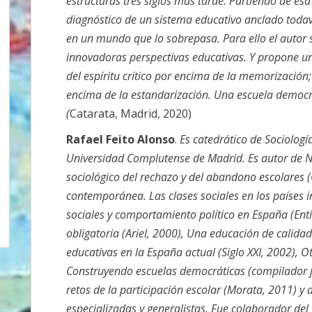
estructuras tres siglos más tarde. Partiendo de esa
diagnóstico de un sistema educativo anclado todav
en un mundo que lo sobrepasa. Para ello el autor s
innovadoras perspectivas educativas. Y propone u
del espíritu crítico por encima de la memorización; 
encima de la estandarización. Una escuela democ
(
Catarata, Madrid, 2020)
Rafael Feito Alonso
.
Es catedrático de Sociología
Universidad Complutense de Madrid. Es autor de N
sociológico del rechazo y del abandono escolares (
contemporánea. Las clases sociales en los países in
sociales y comportamiento político en España (Ent
obligatoria (Ariel, 2000), Una educación de calid
educativas en la España actual (Siglo XXI, 2002), Ot
Construyendo escuelas democráticas (compilador jun
retos de la participación escolar (Morata, 2011) y 
especializadas y generalistas. Fue colaborador del