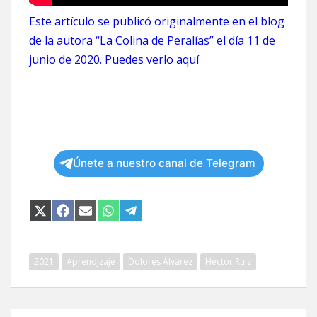
Este artículo se publicó originalmente en el blog
de la autora “La Colina de Peralías” el día 11 de
junio de 2020. Puedes verlo
aquí
Únete a nuestro canal de Telegram
COMPARTIR
COMPARTIR
COMPARTIR
COMPARTIR
COMPARTIR
EN
EN
EN
EN
EN
X
FACEBOOK
EMAIL
WHATSAPP
TELEGRAM
(TWITTER)
2021
Aprendjzaje
Dolores Álvarez
Héctor Ruiz