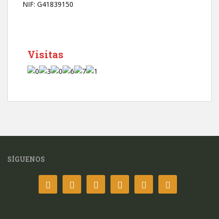
*
NIF: G41839150
Visitas
SÍGUENOS