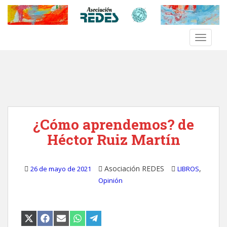
S
k
i
TOGGLE
p
t
o
m
a
i
n
¿Cómo aprendemos? de
c
o
Héctor Ruiz Martín
n
t
e
Asociación REDES
,
26 de mayo de 2021
LIBROS
n
Opinión
t
COMPARTIR
COMPARTIR
COMPARTIR
COMPARTIR
COMPARTIR
EN
EN
EN
EN
EN