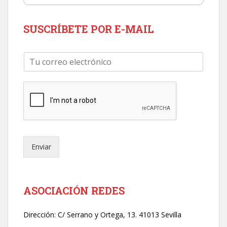
SUSCRÍBETE POR E-MAIL
C
o
r
r
e
o
e
l
e
Enviar
c
t
r
ó
n
ASOCIACIÓN REDES
i
c
Dirección:
C/ Serrano y Ortega, 13. 41013 Sevilla
o