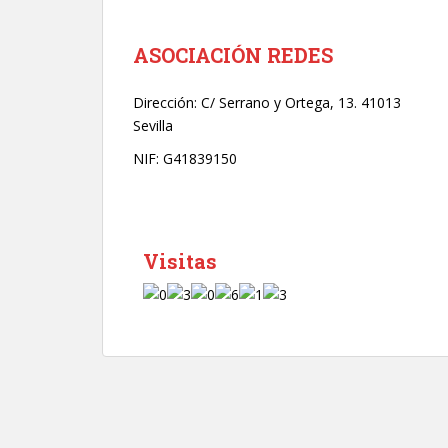
r
ó
n
ASOCIACIÓN REDES
i
c
Dirección:
C/ Serrano y Ortega, 13. 41013
o
Sevilla
*
NIF: G41839150
Visitas