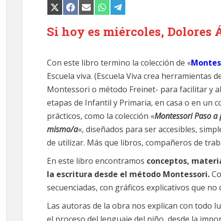
COMPARTIR
COMPARTIR
COMPARTIR
COMPARTIR
COMPARTIR
EN
EN
EN
EN
EN
X
FACEBOOK
EMAIL
WHATSAPP
TELEGRAM
(TWITTER)
Si hoy es miércoles, Dolores Á
Con este libro termino la colección de «
Montess
Escuela viva. (Escuela Viva crea herramientas d
Montessori o método Freinet- para facilitar y a
etapas de Infantil y Primaria, en casa o en un c
prácticos, como la colección «
Montessori Paso a
mismo/a
«, diseñados para ser accesibles, simp
de utilizar. Más que libros, compañeros de trab
En este libro encontramos
conceptos, materia
la escritura desde el método Montessori.
Co
secuenciadas, con gráficos explicativos que no 
Las autoras de la obra nos explican con todo lu
el proceso del lenguaje del niño, desde la impor