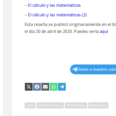
–
El cálculo y las matemáticas
–
El cálculo y las matemáticas (2)
Esta reseña se publicó originariamente en el bl
el día 20 de abril de 2020. Puedes verla
aquí
Únete a nuestro can
COMPARTIR
COMPARTIR
COMPARTIR
COMPARTIR
COMPARTIR
EN
EN
EN
EN
EN
X
FACEBOOK
EMAIL
WHATSAPP
TELEGRAM
(TWITTER)
2021
Dolores Álvarez
Metodología
Montessori