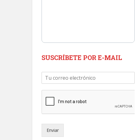
SUSCRÍBETE POR E-MAIL
C
o
r
r
e
o
e
l
e
Enviar
c
t