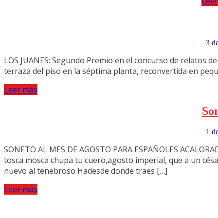
Lee
3 d
LOS JUANES: Segundo Premio en el concurso de relatos de 
terraza del piso en la séptima planta, reconvertida en pe
Leer más
Son
1 d
SONETO AL MES DE AGOSTO PARA ESPAÑOLES ACALORADOSMald
tosca mosca chupa tu cuero,agosto imperial, que a un césa
nuevo al tenebroso Hadesde donde traes […]
Leer más