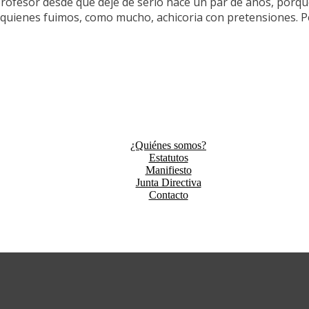
rofesor desde que dejé de serlo hace un par de años, porque
ra quienes fuimos, como mucho, achicoria con pretensiones
¿Quiénes somos?
Estatutos
Manifiesto
Junta Directiva
Contacto