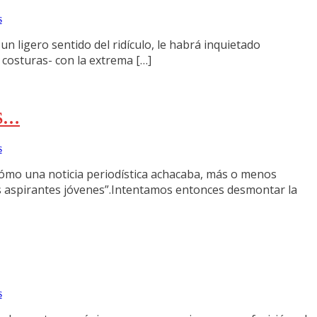
s
n ligero sentido del ridículo, le habrá inquietado
 costuras- con la extrema […]
S…
s
ómo una noticia periodística achacaba, más o menos
los aspirantes jóvenes”.Intentamos entonces desmontar la
s