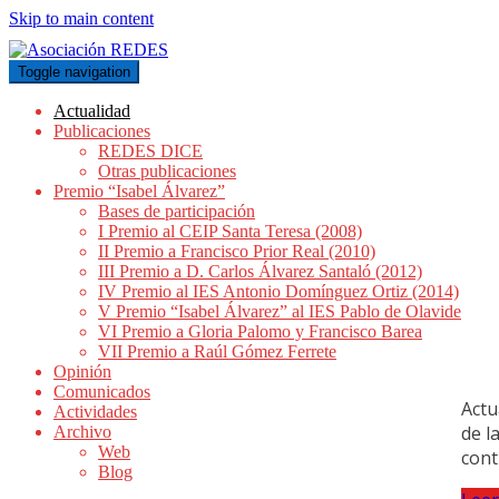
Skip to main content
Toggle navigation
Asociación REDES
Actualidad
Publicaciones
REDES DICE
Otras publicaciones
Premio “Isabel Álvarez”
Bases de participación
I Premio al CEIP Santa Teresa (2008)
II Premio a Francisco Prior Real (2010)
III Premio a D. Carlos Álvarez Santaló (2012)
IV Premio al IES Antonio Domínguez Ortiz (2014)
V Premio “Isabel Álvarez” al IES Pablo de Olavide
VI Premio a Gloria Palomo y Francisco Barea
VII Premio a Raúl Gómez Ferrete
Opinión
Comunicados
Actu
Actividades
de l
Archivo
Web
cont
Blog