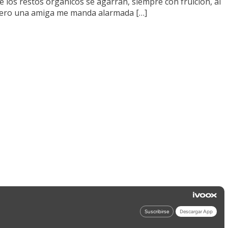
 los restos orgánicos se agarran, siempre con fruición, al
. Pero una amiga me manda alarmada […]