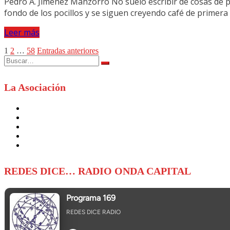
Pedro A. Jiménez Manzorro No suelo escribir de cosas de p
fondo de los pocillos y se siguen creyendo café de prime
Leer más
Paginación
1
2
…
58
Entradas anteriores
Buscar:
de
entradas
La Asociación
REDES DICE… RADIO ONDA CAPITAL